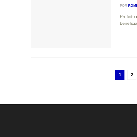
POR
ROM
Prefeito
benefici
1
2