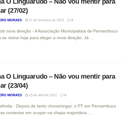
a O Linguarudo – Não vou mentir para
ar (27/02)
ERO MORAES
27 de fevereiro de 2023
0
b nova direção - A Associação Municipalista de Pernambuco
se reúne hoje para eleger a nova direção. Já ...
a O Linguarudo – Não vou mentir para
ar (23/04)
ERO MORAES
23 de abril de 2022
0
finida - Depois de tanto choramingar, o PT em Pernambuco
 se contentar em ocupar na chapa majoritária ...