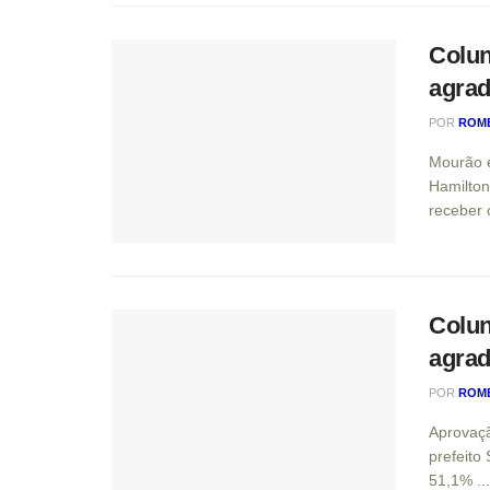
Colun
agrad
POR
ROM
Mourão e
Hamilton
receber o 
Colun
agrad
POR
ROM
Aprovaçã
prefeito
51,1% ...