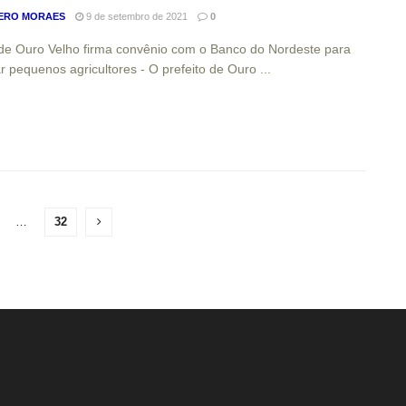
ERO MORAES
9 de setembro de 2021
0
 de Ouro Velho firma convênio com o Banco do Nordeste para
ar pequenos agricultores - O prefeito de Ouro ...
…
32