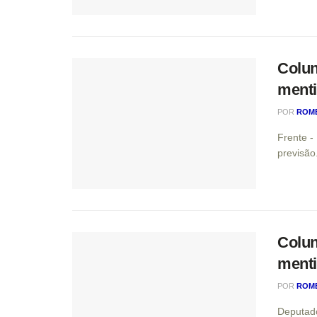
Colun
menti
POR
ROM
Frente -
previsão
Colun
menti
POR
ROM
Deputado