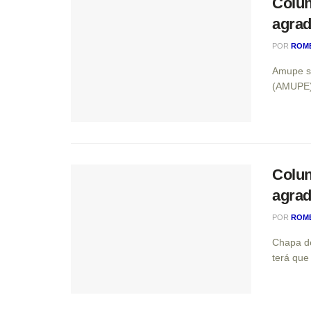
Colun
agrad
POR
ROM
Amupe so
(AMUPE) 
Colun
agrad
POR
ROM
Chapa de
terá que