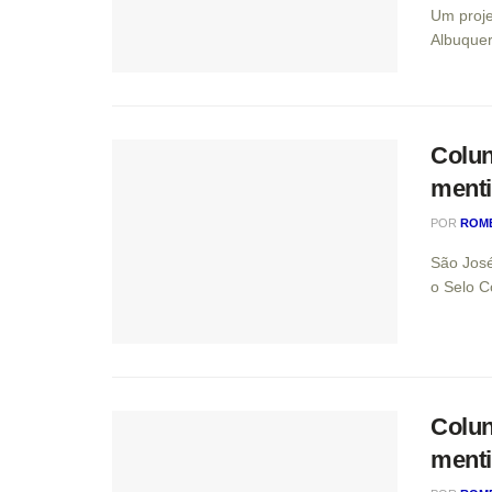
Um proje
Albuquer
Colun
menti
POR
ROM
São José
o Selo C
Colun
menti