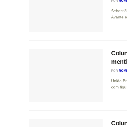
POR
ROM
Sebastiã
Avante e
Colun
menti
POR
ROM
União Br
com figur
Colun