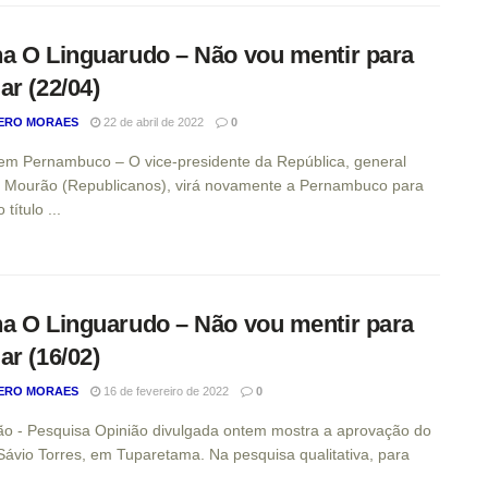
a O Linguarudo – Não vou mentir para
ar (22/04)
ERO MORAES
22 de abril de 2022
0
m Pernambuco – O vice-presidente da República, general
 Mourão (Republicanos), virá novamente a Pernambuco para
título ...
a O Linguarudo – Não vou mentir para
ar (16/02)
ERO MORAES
16 de fevereiro de 2022
0
o - Pesquisa Opinião divulgada ontem mostra a aprovação do
 Sávio Torres, em Tuparetama. Na pesquisa qualitativa, para